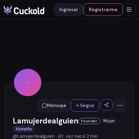
Ingresar
Registrarme
Mensaje
Seguir
Lamujerdealguien
Mujer
Founder
Hotwife
@Lamujerdealguien ·
últ. vez hace 2 min