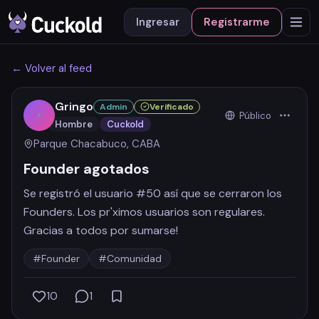
Ingresar
Registrarme
← Volver al feed
Gringo
Admin
Verificado
Público
Hombre
Cuckold
Parque Chacabuco, CABA
Founder agotados
Se registró el usuario #50 así que se cerraron los
Founders. Los pr'ximos usuarios son regulares.
Gracias a todos por sumarse!
#Founder
#Comunidad
10
1