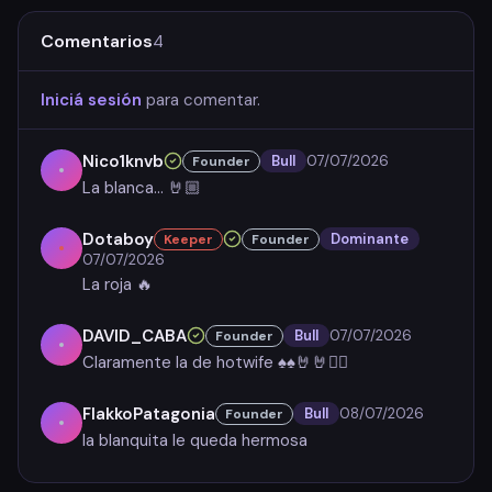
Comentarios
4
Iniciá sesión
para comentar.
Nico1knvb
Bull
07/07/2026
Founder
La blanca... 🤘🏼
Dotaboy
Dominante
Keeper
Founder
07/07/2026
La roja 🔥
DAVID_CABA
Bull
07/07/2026
Founder
Claramente la de hotwife ♠️♠️🤘🤘❤️‍🔥
FlakkoPatagonia
Bull
08/07/2026
Founder
la blanquita le queda hermosa