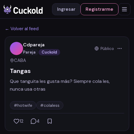
Ingresar
Registrarme
← Volver al feed
Cdpareja
Público
Pareja
Cuckold
CABA
Tangas
Que tanguita les gusta más? Siempre cola les,
nunca usa otras
+2
Registrate para ver
Registrate para ver
Registrate para ver
Registrate para ver
#hotwife
#colaless
12
4