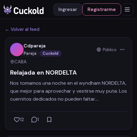
Ingresar
Registrarme
← Volver al feed
Cdpareja
Público
Pareja
Cuckold
CABA
Relajada en NORDELTA
Nos tomamos una noche en el wyndham NORDELTA,
que mejor para aprovechar y vestirse muy puta. Los
cuernitos dedicados no pueden faltar….
+2
Registrate para ver
Registrate para ver
Registrate para ver
Registrate para ver
12
1